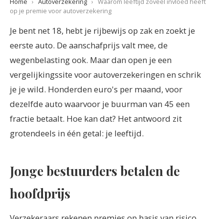
Home
›
Autoverzekering
›
Waarom leeftijd zoveel invloed heeft
op je premie voor autoverzekering
Je bent net 18, hebt je rijbewijs op zak en zoekt je
eerste auto. De aanschafprijs valt mee, de
wegenbelasting ook. Maar dan open je een
vergelijkingssite voor autoverzekeringen en schrik
je je wild. Honderden euro's per maand, voor
dezelfde auto waarvoor je buurman van 45 een
fractie betaalt. Hoe kan dat? Het antwoord zit
grotendeels in één getal: je leeftijd.
Jonge bestuurders betalen de
hoofdprijs
Verzekeraars rekenen premies op basis van risico,