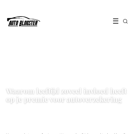
☰
AUTOVERZEKERING
Waarom leeftijd zoveel invloed heeft
op je premie voor autoverzekering
17 June 2026
·
6 min leestijd