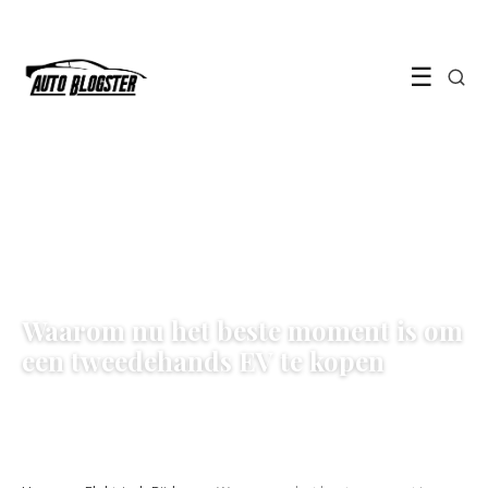
☰
ELEKTRISCH RIJDEN
Waarom nu het beste moment is om
een tweedehands EV te kopen
27 May 2026
·
5 min leestijd