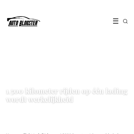
☰
ELEKTRISCH RIJDEN
1.500 kilometer rijden op één lading
wordt werkelijkheid
1 June 2026
·
7 min leestijd