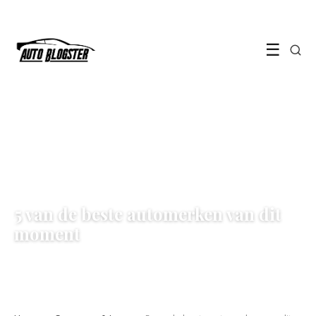
☰
SUPERCARS & LUXE
5 van de beste automerken van dit
moment
13 July 2022
·
4 min leestijd